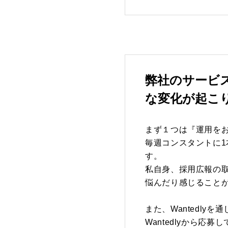
弊社のサービ
な変化が起こ
まず１つは『運用を
毎週コンスタントに
す。
私自身、採用広報の
悩んだり感じること
また、Wantedly
Wantedlyから