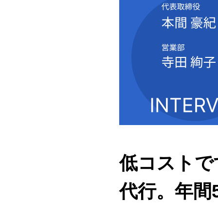
低コストです
代行。年間