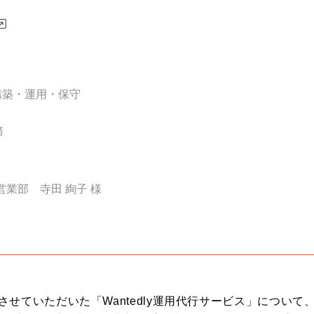
構築・運用・保守
務
 営業部 寺田 絢子 様
せていただいた「Wantedly運用代行サービス」について