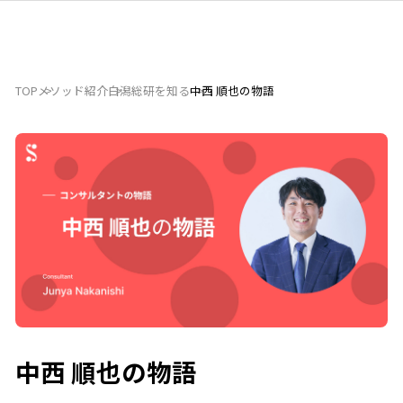
TOP
メソッド紹介
白潟総研を知る
中西 順也の物語
中西 順也の物語