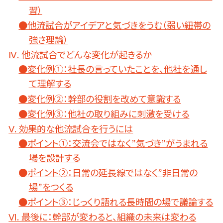
習）
●他流試合がアイデアと気づきをうむ（弱い紐帯の
強さ理論）
Ⅳ. 他流試合でどんな変化が起きるか
●変化例①：社長の言っていたことを、他社を通し
て理解する
●変化例②：幹部の役割を改めて意識する
●変化例③：他社の取り組みに刺激を受ける
Ⅴ. 効果的な他流試合を行うには
●ポイント①：交流会ではなく”気づき”がうまれる
場を設計する
●ポイント②：日常の延長線ではなく”非日常の
場”をつくる
●ポイント③：じっくり語れる長時間の場で議論する
Ⅵ. 最後に：幹部が変わると、組織の未来は変わる