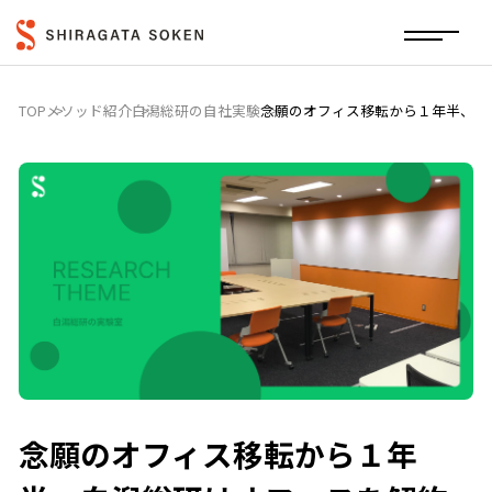
TOP
メソッド紹介
白潟総研の自社実験
念願のオフィス移転から１年半、白
念願のオフィス移転から１年